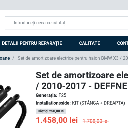
DETALII PENTRU REPARAȚIE
CALITATE
CON
ioane
Set de amortizoare electrice pentru haion BMW X3 / 
Set de amortizoare el
/ 2010-2017 - DEFFN
Generația:
F25
Installationsside:
KIT (STÂNGA + DREAPTA)
Câștigi 250,00 lei
1.458,00 lei
1.708,00 lei