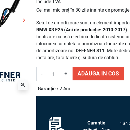
Include TVA
Cel mai mic preț în 30 zile înainte de promoție
keyboard_arrow_right
Setul de amortizoare sunt un element importan
Urmatorul
BMW X3 F25 (Ani de producție: 2010-2017).
finalizate cu fișă electrică dedicată sistemulu
înlocuirea completă a amortizoarelor uzate c
de amortizoare noi
DEFFNER S11
. Mufe dedic
instalare, fără tăiere și sudură de cabluri..
ADAUGA IN COS
-
+
zoom_in
Garanție :
2 Ani
Garanție
1 an 
extinsă - 1 an