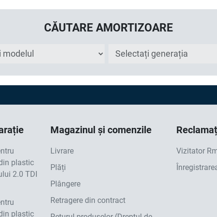
CĂUTARE AMORTIZOARE
arație
Magazinul și comenzile
Reclamați
entru
Livrare
Vizitator R
din plastic
Plăți
Înregistrare
lui 2.0 TDI
Plângere
Retragere din contract
entru
din plastic
Returul produselor (Dreptul de