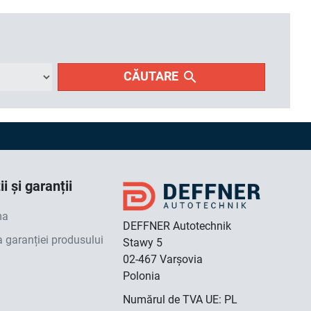
search
CĂUTARE
i și garanții
ma
DEFFNER Autotechnik
a garanției produsului
Stawy 5
02-467 Varșovia
Polonia
Numărul de TVA UE: PL