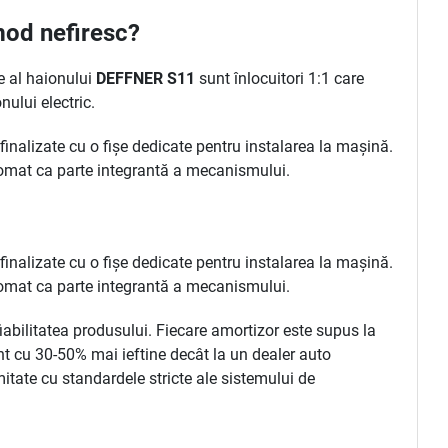
mod nefiresc?
e al haionului
DEFFNER S11
sunt înlocuitori 1:1 care
ului electric.
inalizate cu o fișe dedicate pentru instalarea la mașină.
automat ca parte integrantă a mecanismului.
inalizate cu o fișe dedicate pentru instalarea la mașină.
automat ca parte integrantă a mecanismului.
abilitatea produsului. Fiecare amortizor este supus la
nt cu 30-50% mai ieftine decât la un dealer auto
itate cu standardele stricte ale sistemului de