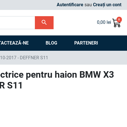
Autentificare
sau
Creați un cont
0
search
0,00 lei
TACTEAZĂ-NE
BLOG
PARTENERI
2010-2017 - DEFFNER S11
ectrice pentru haion BMW X3
ER S11