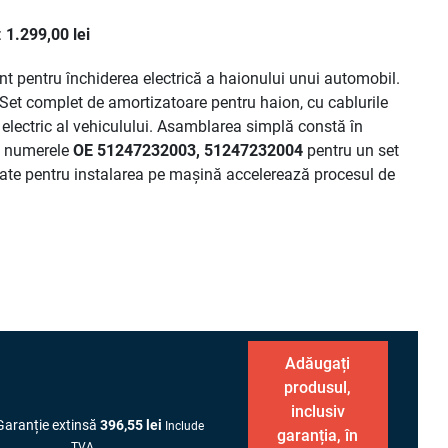
:
1.299,00 lei
t pentru închiderea electrică a haionului unui automobil.
Set complet de amortizatoare pentru haion, cu cablurile
i electric al vehiculului. Asamblarea simplă constă în
u numerele
OE 51247232003, 51247232004
pentru un set
ate pentru instalarea pe mașină accelerează procesul de
Adăugați
produsul,
inclusiv
Garanție extinsă
396,55 lei
Include
garanția, în
.
TVA