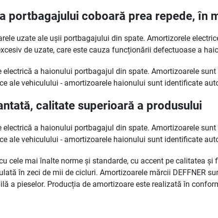
șa portbagajului coboară prea repede, în 
ele uzate ale ușii portbagajului din spate. Amortizorele electric
xcesiv de uzate, care este cauza funcționării defectuoase a haion
electrică a haionului portbagajul din spate. Amortizoarele sunt f
nice ale vehiculului - amortizoarele haionului sunt identificate 
antată, calitate superioară a produsului
electrică a haionului portbagajul din spate. Amortizoarele sunt f
nice ale vehiculului - amortizoarele haionului sunt identificate 
 cele mai înalte norme și standarde, cu accent pe calitatea și fi
ulată în zeci de mii de cicluri. Amortizoarele mărcii DEFFNER su
lă a pieselor. Producția de amortizoare este realizată în conform